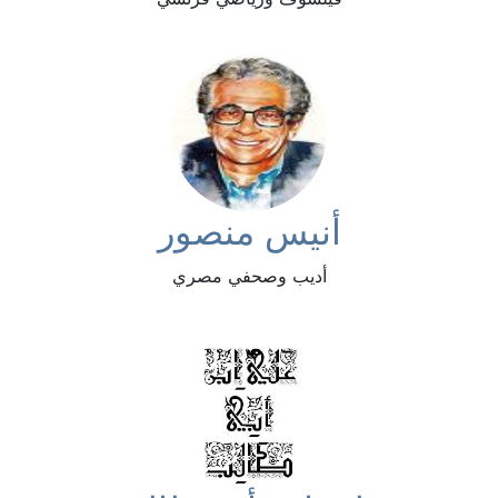
أنيس منصور
أديب وصحفي مصري