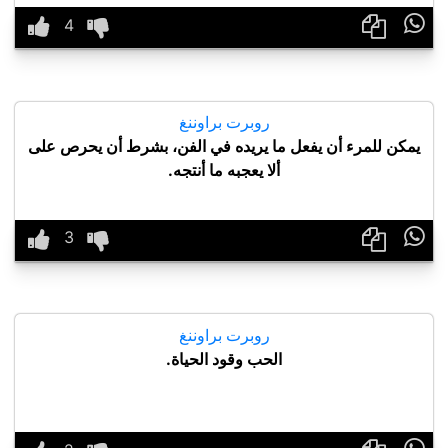

روبرت براوننغ
يمكن للمرء أن يفعل ما يريده في الفن، بشرط أن يحرص على
ألا يعجبه ما أنتجه.

روبرت براوننغ
الحب وقود الحياة.