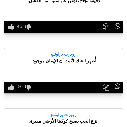
دقيقة نجاح تعوّض عن سنين من الفشل.

روبرت براوننغ
أُظهر الشك لأثبت أن الإيمان موجود.

روبرت براوننغ
انزع الحب يصبح كوكبنا الأرضي مقبرة.