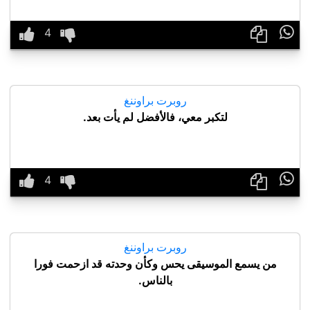

روبرت براوننغ
لتكبر معي، فالأفضل لم يأت بعد.

روبرت براوننغ
من يسمع الموسيقى يحس وكأن وحدته قد ازحمت فورا
بالناس.