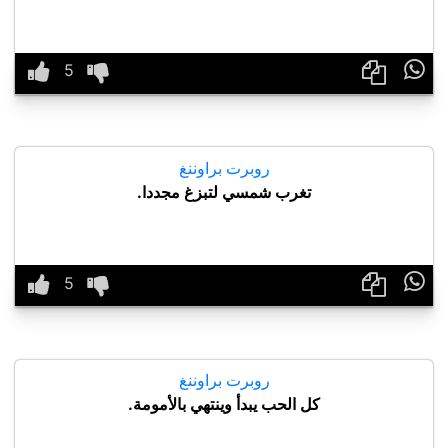

روبرت براوننغ
تغرب شمسي لتبزغ مجددا.

روبرت براوننغ
كل الحب يبدأ وينتهي بالأمومة.