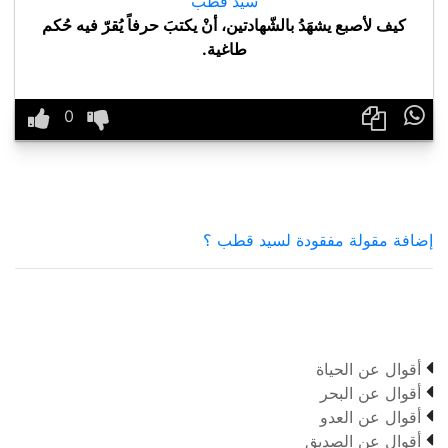
سيد قطب
كيف لأصبع يشهَدُ بالشّهادتين، أنْ يكتبَ حرفاً يُقرّ فيه حُكم
طاغية.

إضافة مقولة مفقودة لسيد قطب ؟

أقوال عن الحياة

أقوال عن البحر

أقوال عن العدو

أقوال عن الصديق