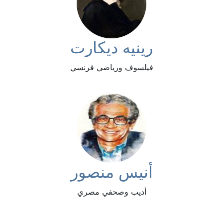
رينيه ديكارت
فيلسوف ورياضي فرنسي
أنيس منصور
أديب وصحفي مصري