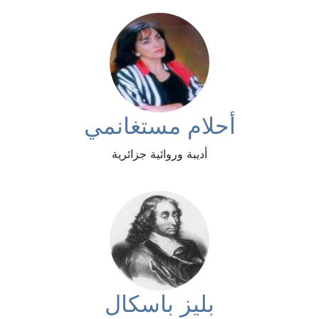
أحلام مستغانمي
أديبة وروائية جزائرية
بليز باسكال