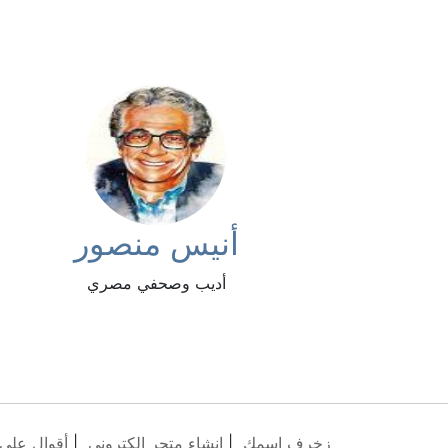
أنيس منصور
أديب وصحفي مصري
زخرف اسمك
|
انشاء متجر الكتروني
|
أقوال على