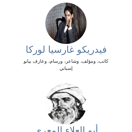
فيدريكو غارسيا لوركا
كاتب، ومؤلف، وشاعر، ورسام، وعازف بيانو
إسباني
أبو العلاء المعري