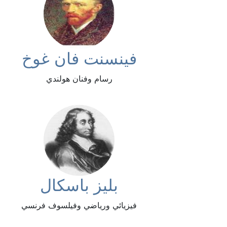
فينسنت فان غوخ
رسام وفنان هولندي
بليز باسكال
فيزيائي ورياضي وفيلسوف فرنسي