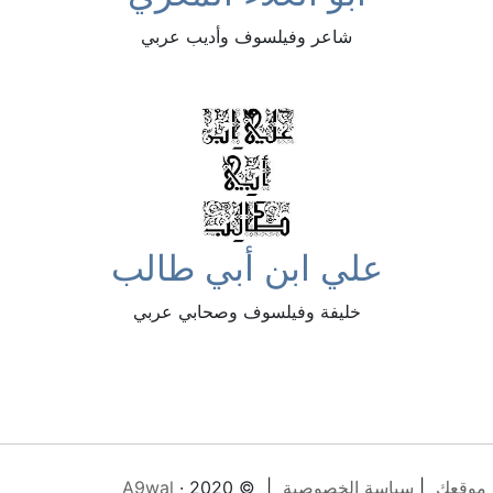
شاعر وفيلسوف وأديب عربي
علي ابن أبي طالب
خليفة وفيلسوف وصحابي عربي
 موقعك
|
سياسة الخصوصية
| © 2020 ·
A9wal