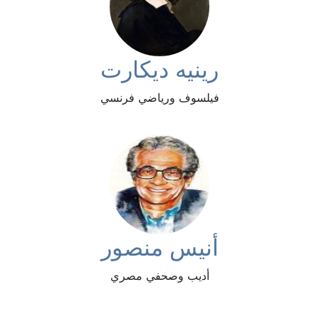
رينيه ديكارت
فيلسوف ورياضي فرنسي
أنيس منصور
أديب وصحفي مصري