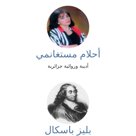
أحلام مستغانمي
أديبة وروائية جزائرية
بليز باسكال