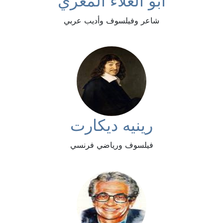
أبو العلاء المعري
شاعر وفيلسوف وأديب عربي
رينيه ديكارت
فيلسوف ورياضي فرنسي