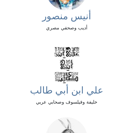
أنيس منصور
أديب وصحفي مصري
علي ابن أبي طالب
خليفة وفيلسوف وصحابي عربي