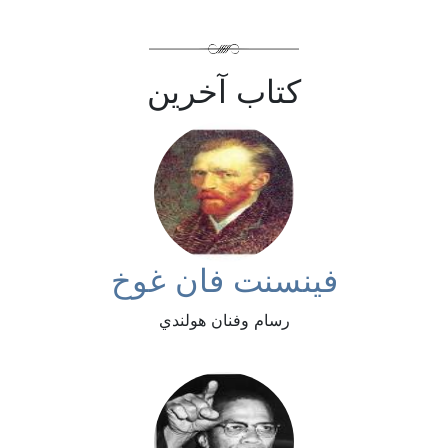
كتاب آخرين
فينسنت فان غوخ
رسام وفنان هولندي