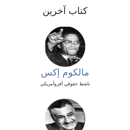
كتاب آخرين
مالكوم إكس
ناشط حقوقي أفروأمريكي