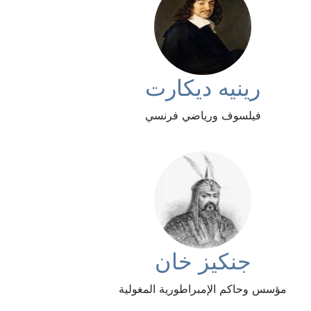
رينيه ديكارت
فيلسوف ورياضي فرنسي
جنكيز خان
مؤسس وحاكم الإمبراطورية المغولية