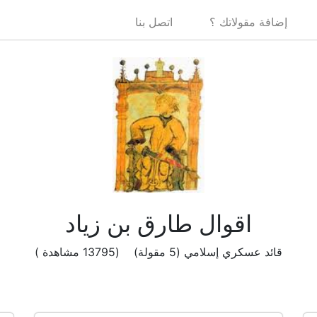
إضافة مقولاتك ؟
اتصل بنا
اقوال طارق بن زياد
قائد عسكري إسلامي (5 مقولة) (13795 مشاهدة )