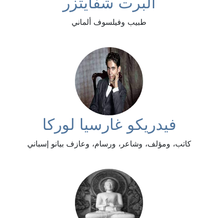
ألبرت شفايتزر
طبيب وفيلسوف ألماني
فيدريكو غارسيا لوركا
كاتب، ومؤلف، وشاعر، ورسام، وعازف بيانو إسباني