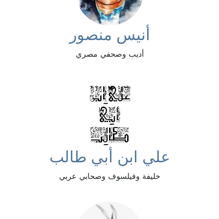
أنيس منصور
أديب وصحفي مصري
علي ابن أبي طالب
خليفة وفيلسوف وصحابي عربي