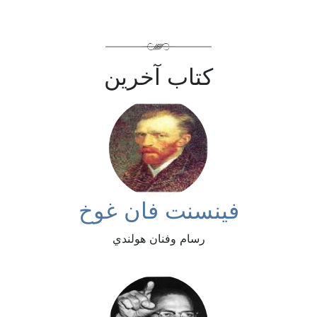
كتاب آخرين
فينسنت فان غوخ
رسام وفنان هولندي