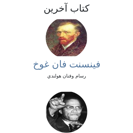
كتاب آخرين
فينسنت فان غوخ
رسام وفنان هولندي