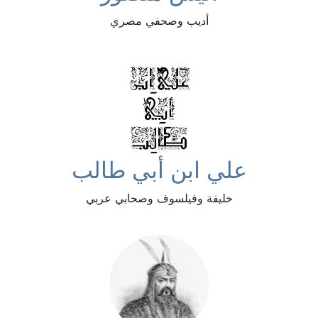
أديب وصحفي مصري
علي ابن أبي طالب
خليفة وفيلسوف وصحابي عربي