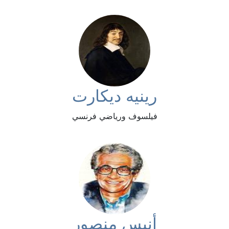
رينيه ديكارت
فيلسوف ورياضي فرنسي
أنيس منصور