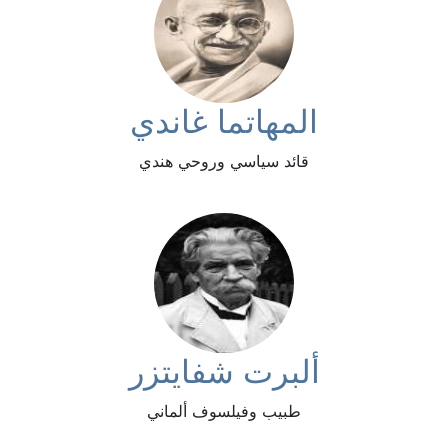
المهاتما غاندي
قائد سياسي وروحي هندي
ألبرت شفايتزر
طبيب وفيلسوف ألماني