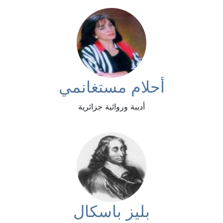
أحلام مستغانمي
أديبة وروائية جزائرية
بليز باسكال