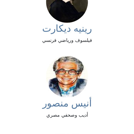
رينيه ديكارت
فيلسوف ورياضي فرنسي
أنيس منصور
أديب وصحفي مصري