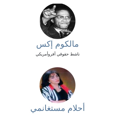
مالكوم إكس
ناشط حقوقي أفروأمريكي
أحلام مستغانمي