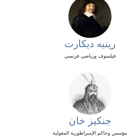
رينيه ديكارت
فيلسوف ورياضي فرنسي
جنكيز خان
مؤسس وحاكم الإمبراطورية المغولية