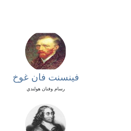
فينسنت فان غوخ
رسام وفنان هولندي