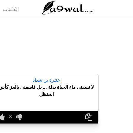
(current)
الكـُـتاب
عنترة بن شداد
لا تسقنى ماء الحياة بذلة ... بل فاسقنى بالعز كأس
الحنظل