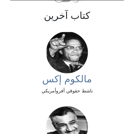
كتاب آخرين
مالكوم إكس
ناشط حقوقي أفروأمريكي