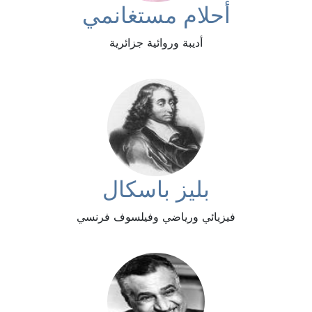
أحلام مستغانمي
أديبة وروائية جزائرية
بليز باسكال
فيزيائي ورياضي وفيلسوف فرنسي