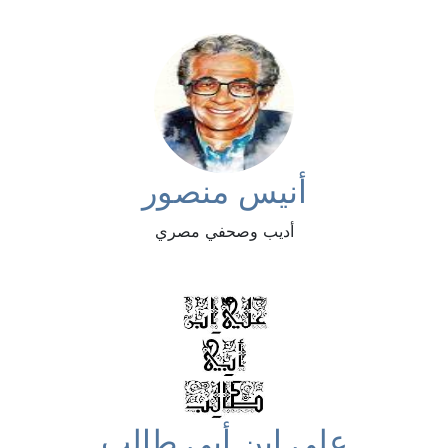
أنيس منصور
أديب وصحفي مصري
علي ابن أبي طالب