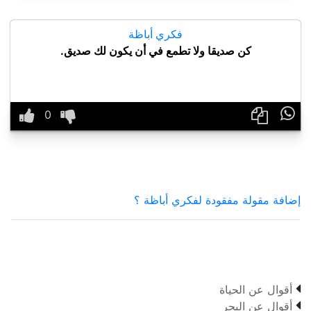
فكري أباظة
كن صديقا ولا تطمع في أن يكون لك صديق.

إضافة مقولة مفقودة لفكري أباظة ؟

أقوال عن الحياة

أقوال عن البحر