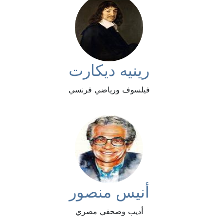
رينيه ديكارت
فيلسوف ورياضي فرنسي
أنيس منصور
أديب وصحفي مصري