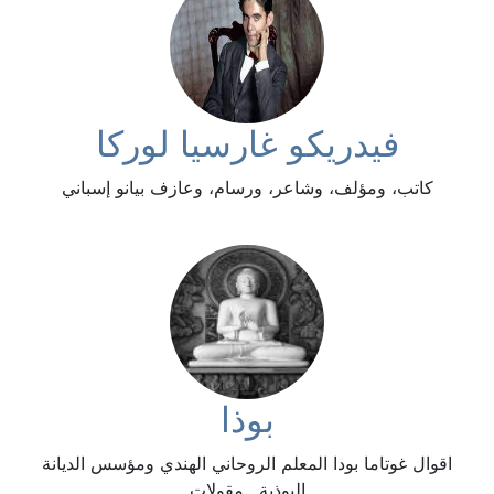
فيدريكو غارسيا لوركا
كاتب، ومؤلف، وشاعر، ورسام، وعازف بيانو إسباني
بوذا
اقوال غوتاما بودا المعلم الروحاني الهندي ومؤسس الديانة
البوذية , مقولات