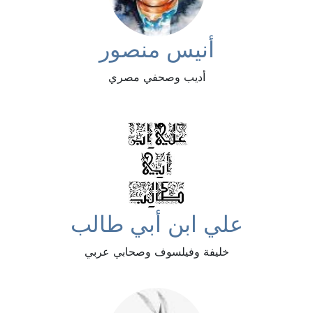
أنيس منصور
أديب وصحفي مصري
علي ابن أبي طالب
خليفة وفيلسوف وصحابي عربي