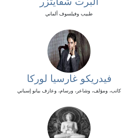
ألبرت شفايتزر
طبيب وفيلسوف ألماني
فيدريكو غارسيا لوركا
كاتب، ومؤلف، وشاعر، ورسام، وعازف بيانو إسباني