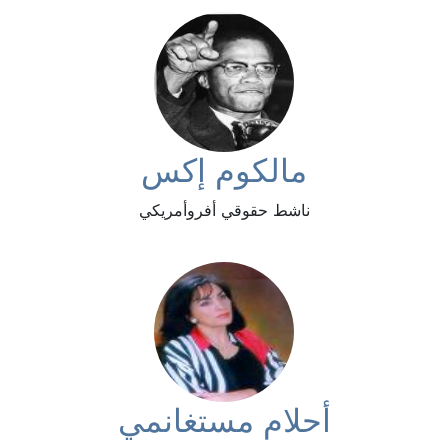
مالكوم إكس
ناشط حقوقي أفروأمريكي
أحلام مستغانمي