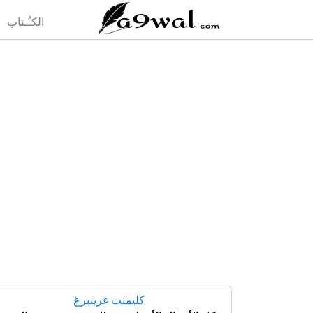
(current)
الكـُـتاب
كليمنت غرينبرغ