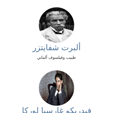
ألبرت شفايتزر
طبيب وفيلسوف ألماني
فيدريكو غارسيا لوركا