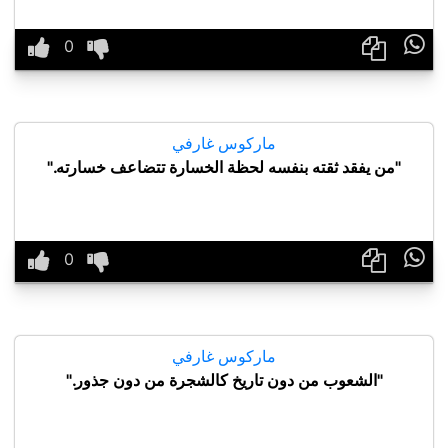

ماركوس غارفي
"من يفقد ثقته بنفسه لحظة الخسارة تتضاعف خسارته."

ماركوس غارفي
"الشعوب من دون تاريخ كالشجرة من دون جذور."