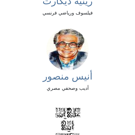
رينيه ديكارت
فيلسوف ورياضي فرنسي
أنيس منصور
أديب وصحفي مصري