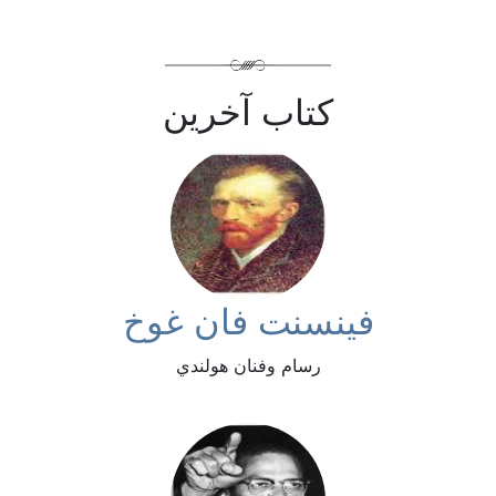
كتاب آخرين
فينسنت فان غوخ
رسام وفنان هولندي