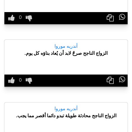

أندريه موروا
الزواج الناجح صرحٌ لابد أن يُعاد بناؤه كل يوم.

أندريه موروا
الزواج الناجح محادثة طويلة تبدو دائما أقصر مما يجب.