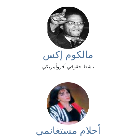
مالكوم إكس
ناشط حقوقي أفروأمريكي
أحلام مستغانمي