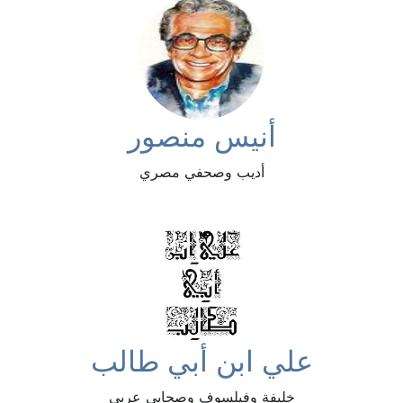
أنيس منصور
أديب وصحفي مصري
علي ابن أبي طالب
خليفة وفيلسوف وصحابي عربي