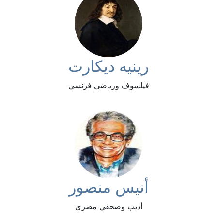
رينيه ديكارت
فيلسوف ورياضي فرنسي
أنيس منصور
أديب وصحفي مصري