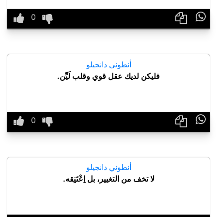

أنطوني دانجيلو
فليكن لديك عقل قوي وقلب لَيِّن.

أنطوني دانجيلو
لا تخف من التغيير، بل اِعْتَنِقه.