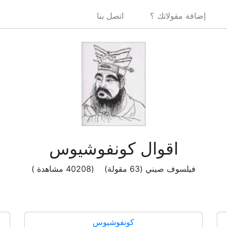
إضافة مقولاتك ؟
اتصل بنا
اقوال كونفوشيوس
فيلسوف صيني (63 مقولة) (40208 مشاهدة )
كونفوشيوس