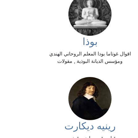
بوذا
اقوال غوتاما بودا المعلم الروحاني الهندي
ومؤسس الديانة البوذية , مقولات
رينيه ديكارت
فيلسوف ورياضي فرنسي