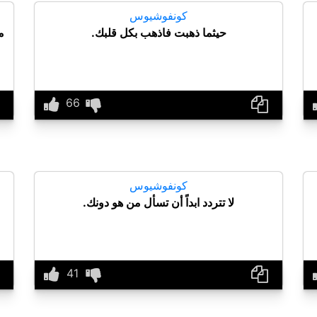
كونفوشيوس
حيثما ذهبت فاذهب بكل قلبك.
م
كونفوشيوس
لا تتردد ابداً أن تسأل من هو دونك.