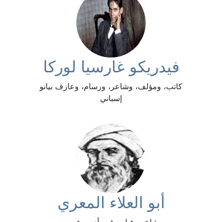
فيدريكو غارسيا لوركا
كاتب، ومؤلف، وشاعر، ورسام، وعازف بيانو
إسباني
أبو العلاء المعري
شاعر وفيلسوف وأديب عربي