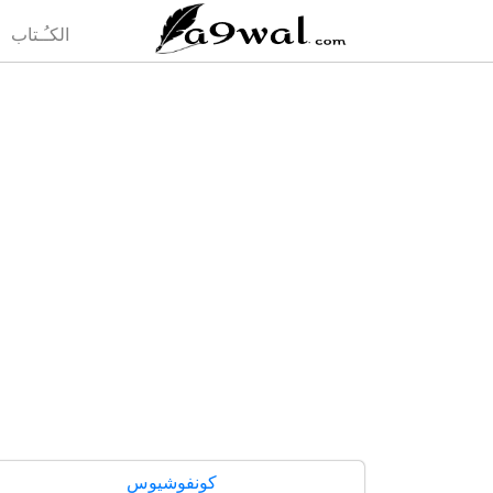
(current)
الكـُـتاب
كونفوشيوس