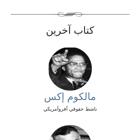
كتاب آخرين
مالكوم إكس
ناشط حقوقي أفروأمريكي