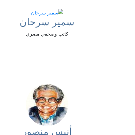
سمير سرحان
كاتب وصحفي مصري
أنيس منصور