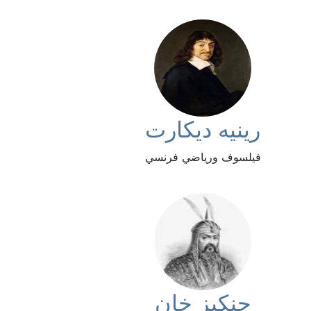
رينيه ديكارت
فيلسوف ورياضي فرنسي
جنكيز خان