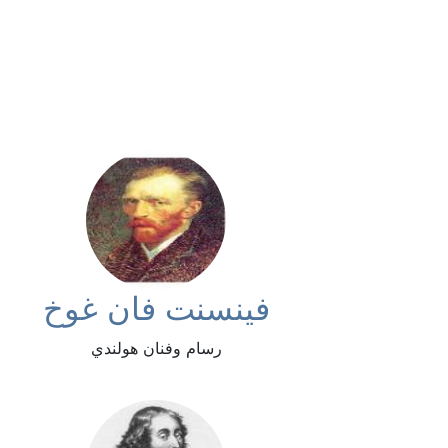
فينسنت فان غوخ
رسام وفنان هولندي