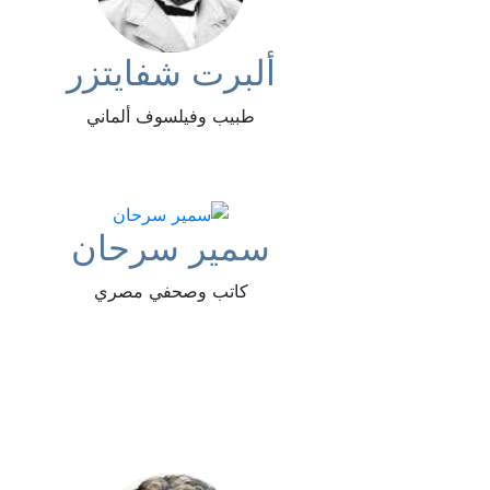
ألبرت شفايتزر
طبيب وفيلسوف ألماني
سمير سرحان
كاتب وصحفي مصري