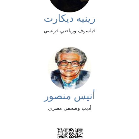
رينيه ديكارت
فيلسوف ورياضي فرنسي
أنيس منصور
أديب وصحفي مصري