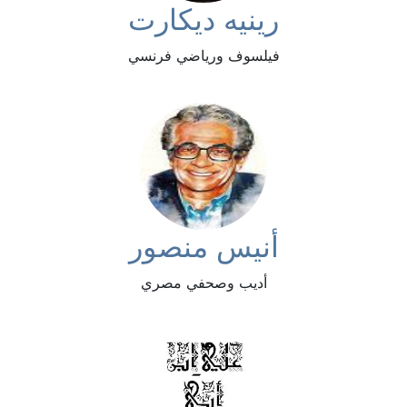
رينيه ديكارت
فيلسوف ورياضي فرنسي
أنيس منصور
أديب وصحفي مصري