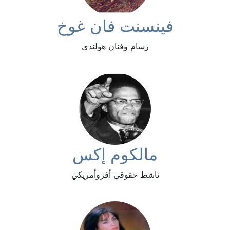
فينسنت فان غوخ
رسام وفنان هولندي
مالكوم إكس
ناشط حقوقي أفروأمريكي