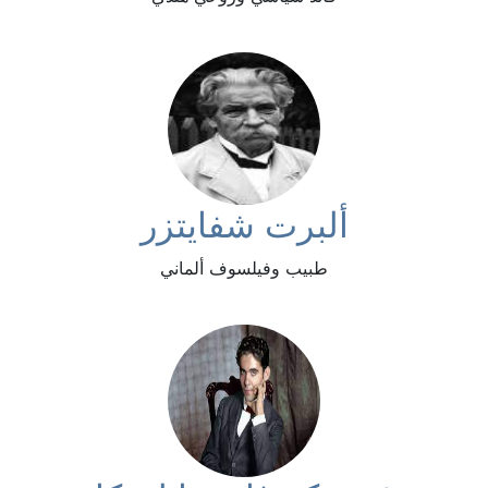
ألبرت شفايتزر
طبيب وفيلسوف ألماني