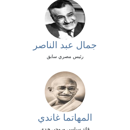
جمال عبد الناصر
رئيس مصري سابق
المهاتما غاندي
قائد سياسي وروحي هندي