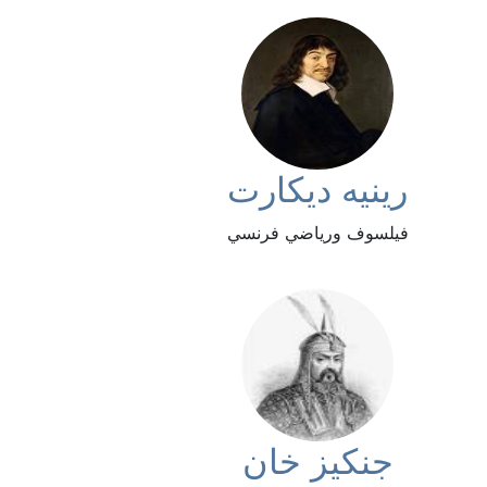
رينيه ديكارت
فيلسوف ورياضي فرنسي
جنكيز خان