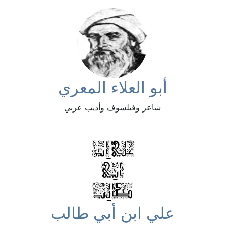
أبو العلاء المعري
شاعر وفيلسوف وأديب عربي
علي ابن أبي طالب