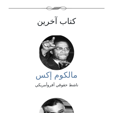
كتاب آخرين
مالكوم إكس
ناشط حقوقي أفروأمريكي