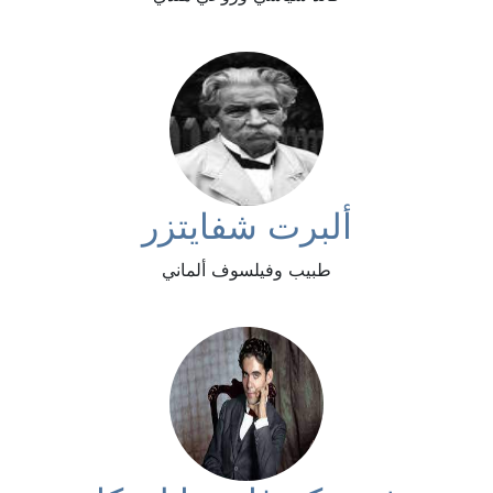
ألبرت شفايتزر
طبيب وفيلسوف ألماني