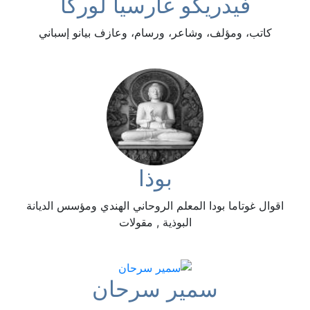
فيدريكو غارسيا لوركا
كاتب، ومؤلف، وشاعر، ورسام، وعازف بيانو إسباني
بوذا
اقوال غوتاما بودا المعلم الروحاني الهندي ومؤسس الديانة
البوذية , مقولات
سمير سرحان