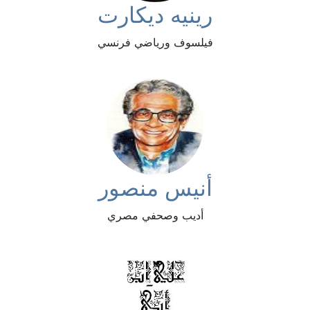
رينيه ديكارت
فيلسوف ورياضي فرنسي
أنيس منصور
أديب وصحفي مصري