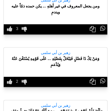
ومن يجعل المعروف في غير أهلهِ ... يكن حمده ذمّاً عليه
ويندمِ

زهير بن أبي سلمى
وَمَنْ يَكُ ذَا فَضْلٍ فَيَبْخَلْ بِفَضْلِهِ ... عَلَى قَوْمِهِ يُسْتَغْنَ عَنْهُ
وَيُذْمَمِ

زهير بن أبي سلمى