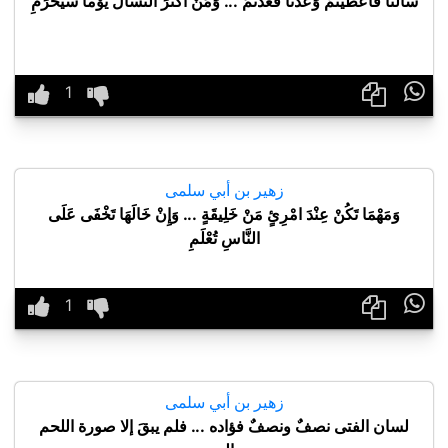
سَألْنَا فَأَعْطَيْتُمْ وَعُدنا فَعُدْتُمُ ... وَمَنْ أَكْثَرَ التّسْآلَ يَوْماً سَيُحْرَمِ

زهير بن أبي سلمى
وَمَهْمَا تَكُنْ عِنْدَ امْرِئٍ مَنْ خَلِيقَةٍ ... وَإِنْ خَالَهَا تَخْفَى عَلَى
النَّاسِ تُعْلَمِ

زهير بن أبي سلمى
لسان الفتى نصفٌ ونصفٌ فؤاده ... فلم يبقَ إلا صورة اللحم