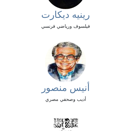
رينيه ديكارت
فيلسوف ورياضي فرنسي
أنيس منصور
أديب وصحفي مصري