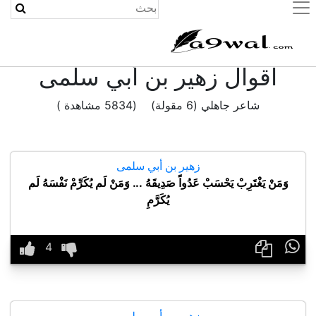
(current)
اقوال زهير بن أبي سلمى
شاعر جاهلي (6 مقولة) (5834 مشاهدة )
زهير بن أبي سلمى
وَمَنْ يَغْتَرِبْ يَحْسَبْ عَدُواً صَدِيقَهُ ... وَمَنْ لَم يُكَرِّمْ نَفْسَهُ لَم
يُكَرَّمِ

زهير بن أبي سلمى