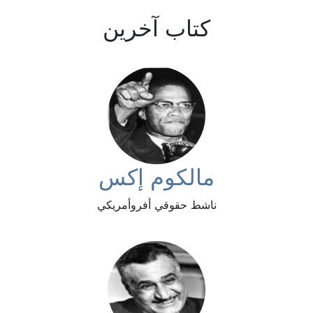
كتاب آخرين
مالكوم إكس
ناشط حقوقي أفروأمريكي