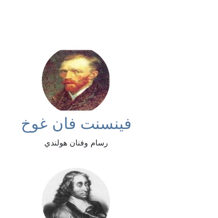
فينسنت فان غوخ
رسام وفنان هولندي