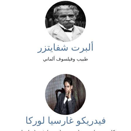
ألبرت شفايتزر
طبيب وفيلسوف ألماني
فيدريكو غارسيا لوركا