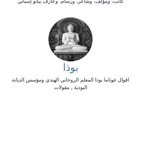
كاتب، ومؤلف، وشاعر، ورسام، وعازف بيانو إسباني
بوذا
اقوال غوتاما بودا المعلم الروحاني الهندي ومؤسس الديانة
البوذية , مقولات