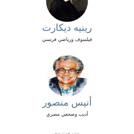
رينيه ديكارت
فيلسوف ورياضي فرنسي
أنيس منصور
أديب وصحفي مصري