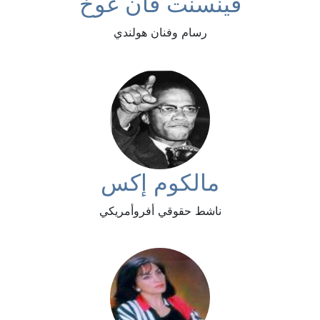
فينسنت فان غوخ
رسام وفنان هولندي
مالكوم إكس
ناشط حقوقي أفروأمريكي