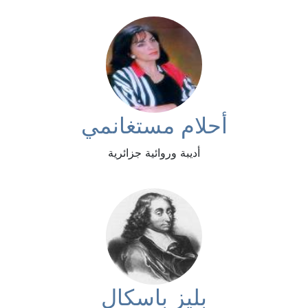
أحلام مستغانمي
أديبة وروائية جزائرية
بليز باسكال