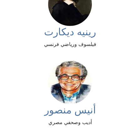
رينيه ديكارت
فيلسوف ورياضي فرنسي
أنيس منصور
أديب وصحفي مصري