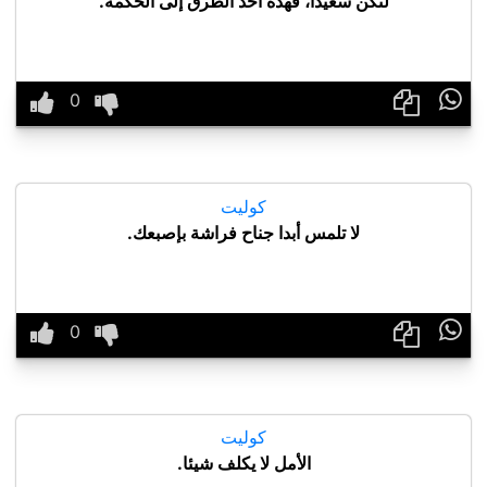
لتكن سعيدا، فهذه أحد الطرق إلى الحكمة.

كوليت
لا تلمس أبدا جناح فراشة بإصبعك.

كوليت
الأمل لا يكلف شيئا.