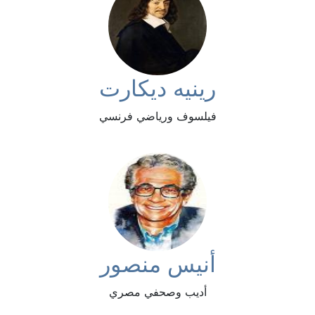
رينيه ديكارت
فيلسوف ورياضي فرنسي
أنيس منصور
أديب وصحفي مصري