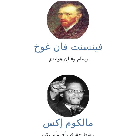
فينسنت فان غوخ
رسام وفنان هولندي
مالكوم إكس
ناشط حقوقي أفروأمريكي