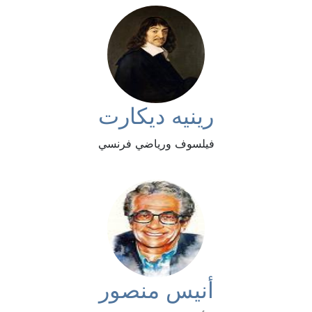
رينيه ديكارت
فيلسوف ورياضي فرنسي
أنيس منصور