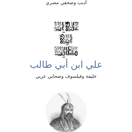
أديب وصحفي مصري
علي ابن أبي طالب
خليفة وفيلسوف وصحابي عربي