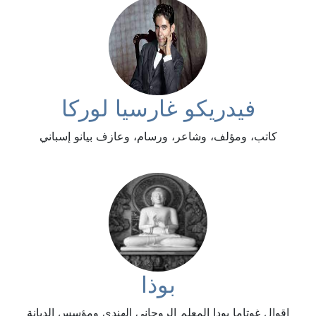
فيدريكو غارسيا لوركا
كاتب، ومؤلف، وشاعر، ورسام، وعازف بيانو إسباني
بوذا
اقوال غوتاما بودا المعلم الروحاني الهندي ومؤسس الديانة