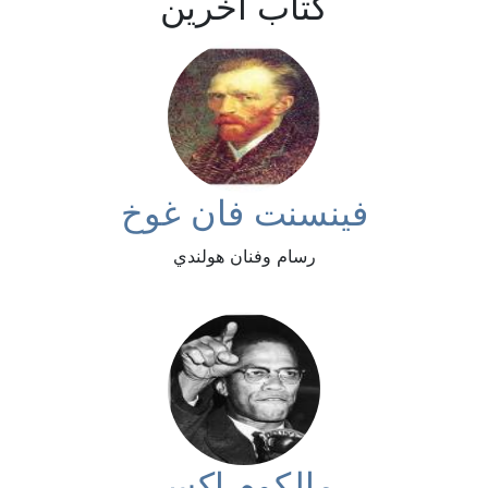
كتاب آخرين
فينسنت فان غوخ
رسام وفنان هولندي
مالكوم إكس