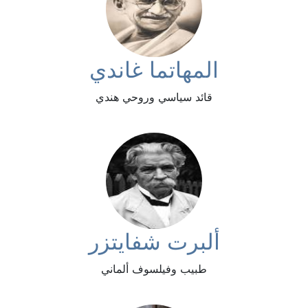
المهاتما غاندي
قائد سياسي وروحي هندي
ألبرت شفايتزر
طبيب وفيلسوف ألماني