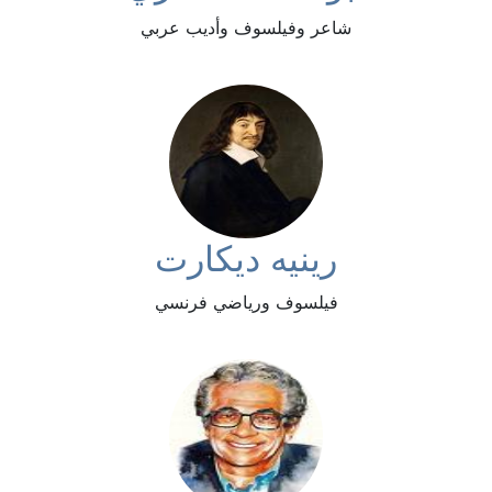
شاعر وفيلسوف وأديب عربي
رينيه ديكارت
فيلسوف ورياضي فرنسي