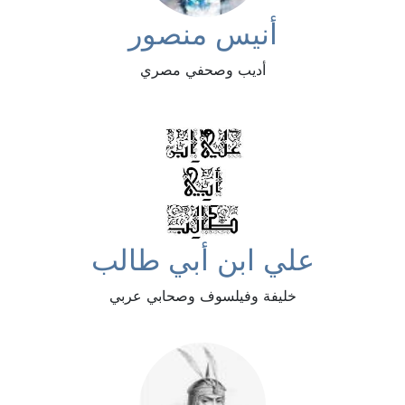
أنيس منصور
أديب وصحفي مصري
علي ابن أبي طالب
خليفة وفيلسوف وصحابي عربي