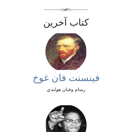
كتاب آخرين
فينسنت فان غوخ
رسام وفنان هولندي