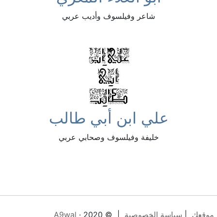
شاعر وفيلسوف وأديب عربي
علي ابن أبي طالب
خليفة وفيلسوف وصحابي عربي
 موقعك
|
سياسة الخصوصية
| © 2020 ·
A9wal