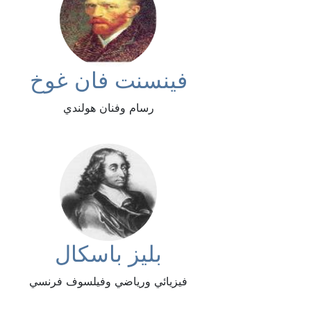
فينسنت فان غوخ
رسام وفنان هولندي
بليز باسكال
فيزيائي ورياضي وفيلسوف فرنسي