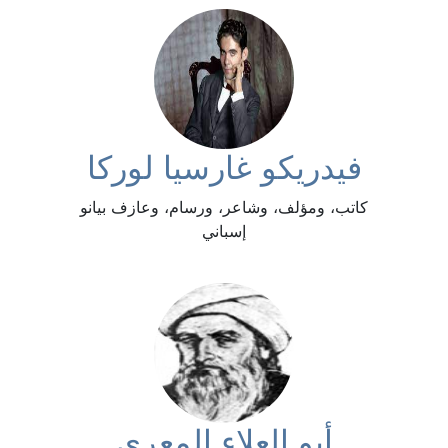
فيدريكو غارسيا لوركا
كاتب، ومؤلف، وشاعر، ورسام، وعازف بيانو
إسباني
أبو العلاء المعري