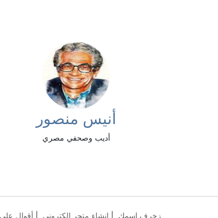
أنيس منصور
أديب وصحفي مصري
زخرف اسمك
|
انشاء متجر الكتروني
|
أقوال على