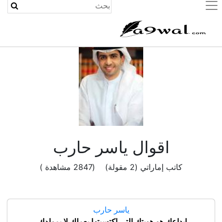
(current)
اقوال ياسر حارب
كاتب إماراتي (2 مقولة) (2847 مشاهدة )
ياسر حارب
إبداعك هو هويتك التي اكتسبتها بعملك لا بمولدك.