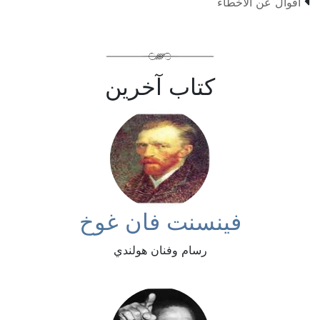

أقوال عن الأخطاء
كتاب آخرين
فينسنت فان غوخ
رسام وفنان هولندي