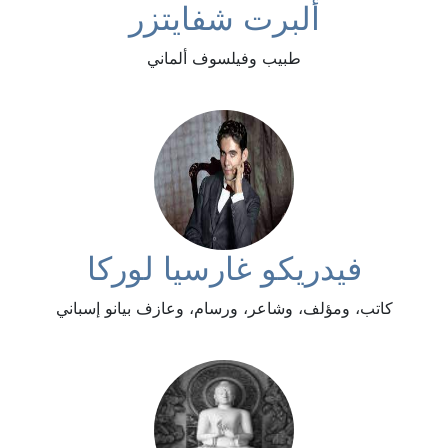
ألبرت شفايتزر
طبيب وفيلسوف ألماني
فيدريكو غارسيا لوركا
كاتب، ومؤلف، وشاعر، ورسام، وعازف بيانو إسباني