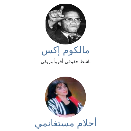
مالكوم إكس
ناشط حقوقي أفروأمريكي
أحلام مستغانمي