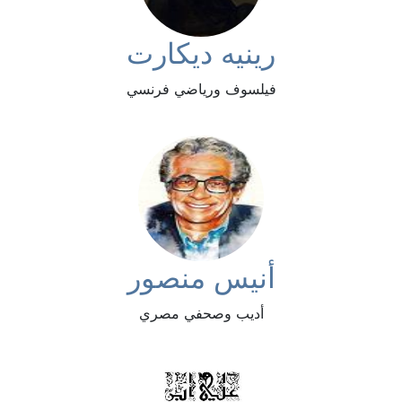
رينيه ديكارت
فيلسوف ورياضي فرنسي
أنيس منصور
أديب وصحفي مصري