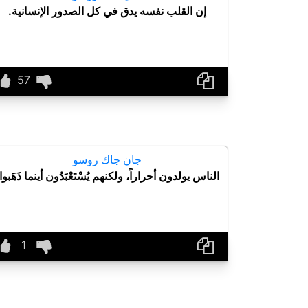
إن القلب نفسه يدق في كل الصدور الإنسانية.
جان جاك روسو
الناس يولدون أحراراً، ولكنهم يُسْتَعْبَدُون أينما ذَهَبوا