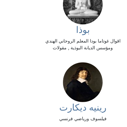
بوذا
اقوال غوتاما بودا المعلم الروحاني الهندي
ومؤسس الديانة البوذية , مقولات
رينيه ديكارت
فيلسوف ورياضي فرنسي