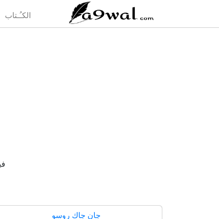
(current)
الكـُـتاب
فيل
جان جاك روسو