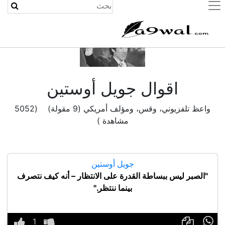
(current)
اقوال جويل أوستين
واعظ تلفزيوني، وقس، ومؤلف أمريكي (9 مقولة) (5052
مشاهدة )
جويل أوستين
"الصبر ليس ببساطة القدرة على الانتظار – أنه كيف نتصرف
بينما ننتظر."
