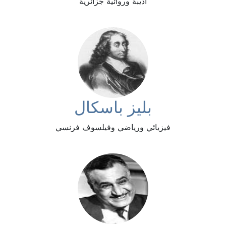
أديبة وروائية جزائرية
بليز باسكال
فيزيائي ورياضي وفيلسوف فرنسي