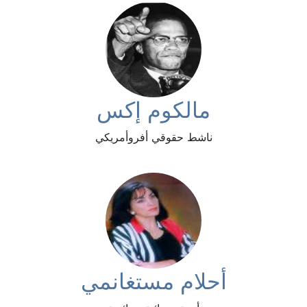
مالكوم إكس
ناشط حقوقي أفروأمريكي
أحلام مستغانمي