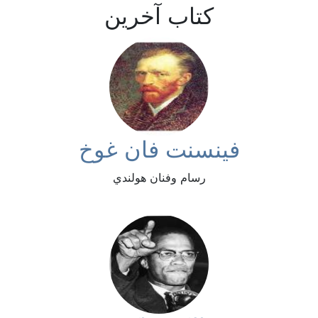
كتاب آخرين
فينسنت فان غوخ
رسام وفنان هولندي