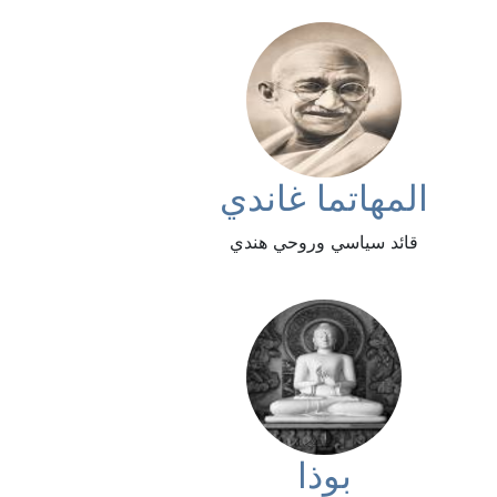
المهاتما غاندي
قائد سياسي وروحي هندي
بوذا