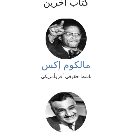
كتاب آخرين
مالكوم إكس
ناشط حقوقي أفروأمريكي