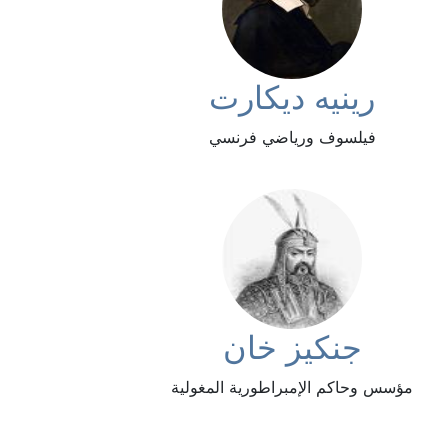
رينيه ديكارت
فيلسوف ورياضي فرنسي
جنكيز خان
مؤسس وحاكم الإمبراطورية المغولية