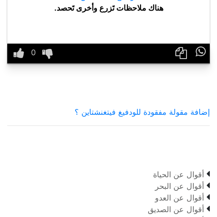
هناك ملاحظات تَزرع وأخرى تَحصد.

إضافة مقولة مفقودة للودفيغ فيتغنشتاين ؟

أقوال عن الحياة

أقوال عن البحر

أقوال عن العدو

أقوال عن الصديق