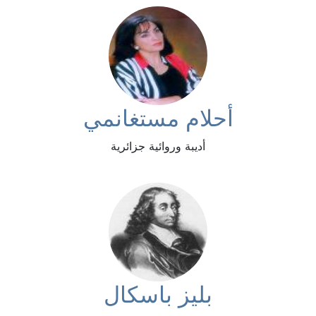
أحلام مستغانمي
أديبة وروائية جزائرية
بليز باسكال