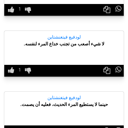

لودفيغ فيتغنشتاين
لا شيء أصعب من تجنب خداع المرء لنفسه.

لودفيغ فيتغنشتاين
حينما لا يستطيع المرء الحديث، فعليه أن يصمت.