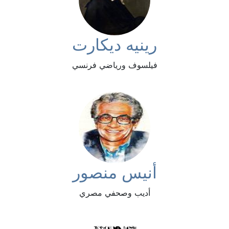
رينيه ديكارت
فيلسوف ورياضي فرنسي
أنيس منصور
أديب وصحفي مصري