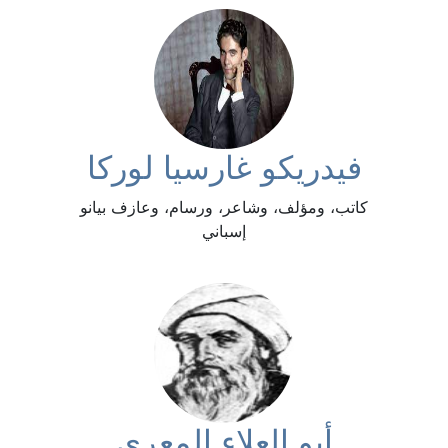
فيدريكو غارسيا لوركا
كاتب، ومؤلف، وشاعر، ورسام، وعازف بيانو
إسباني
أبو العلاء المعري