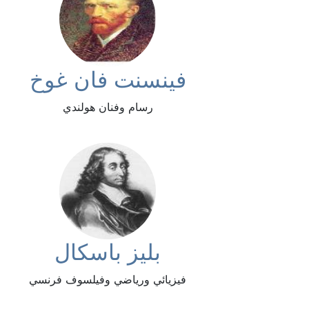
فينسنت فان غوخ
رسام وفنان هولندي
بليز باسكال
فيزيائي ورياضي وفيلسوف فرنسي