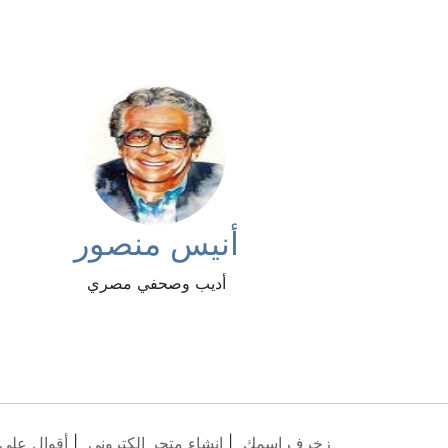
أنيس منصور
أديب وصحفي مصري
زخرف اسمك
|
انشاء متجر الكتروني
|
أقوال على