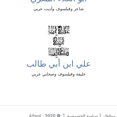
شاعر وفيلسوف وأديب عربي
علي ابن أبي طالب
خليفة وفيلسوف وصحابي عربي
 موقعك
|
سياسة الخصوصية
| © 2020 ·
A9wal