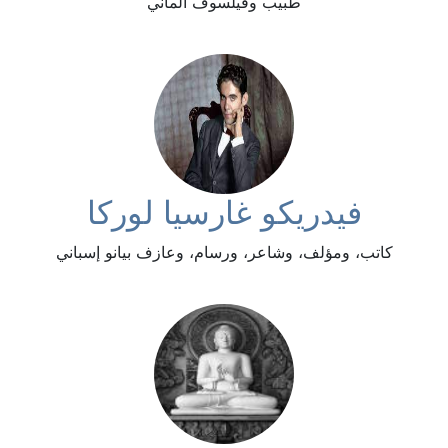
طبيب وفيلسوف ألماني
فيدريكو غارسيا لوركا
كاتب، ومؤلف، وشاعر، ورسام، وعازف بيانو إسباني