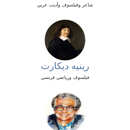
شاعر وفيلسوف وأديب عربي
رينيه ديكارت
فيلسوف ورياضي فرنسي