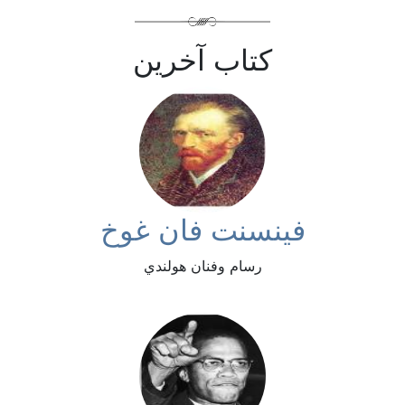
كتاب آخرين
فينسنت فان غوخ
رسام وفنان هولندي