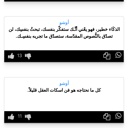
أوشو
الذكَاء خطير، فهو يعْني أنَّـك ستفكّر بنفسك، تبحثُ بنفسِك، لن
تصدّق بالنُّصوص المقدّسة، ستصدّق ما تجربه بنفسِـك.

أوشو
كل ما نحتاجه هو فن اسكات العقل قليلاً.
