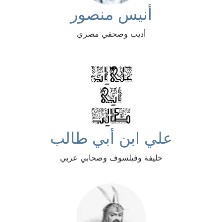
أنيس منصور
أديب وصحفي مصري
علي ابن أبي طالب
خليفة وفيلسوف وصحابي عربي