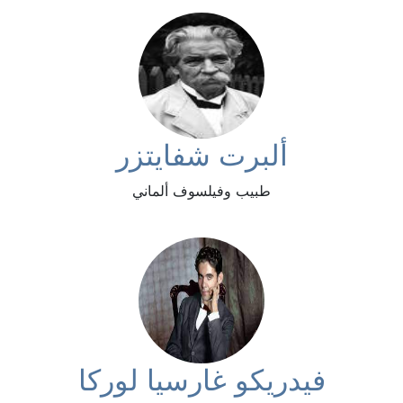
ألبرت شفايتزر
طبيب وفيلسوف ألماني
فيدريكو غارسيا لوركا