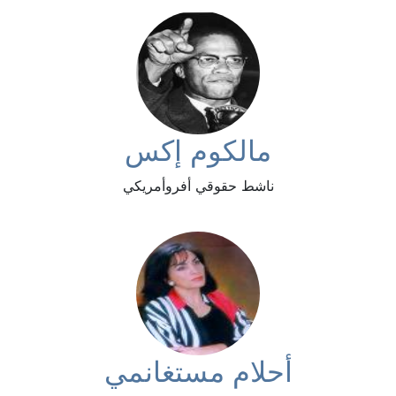
مالكوم إكس
ناشط حقوقي أفروأمريكي
أحلام مستغانمي