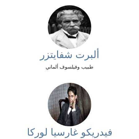
ألبرت شفايتزر
طبيب وفيلسوف ألماني
فيدريكو غارسيا لوركا