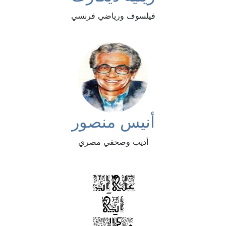
فيلسوف ورياضي فرنسي
أنيس منصور
أديب وصحفي مصري