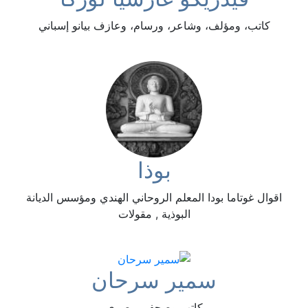
كاتب، ومؤلف، وشاعر، ورسام، وعازف بيانو إسباني
بوذا
اقوال غوتاما بودا المعلم الروحاني الهندي ومؤسس الديانة
البوذية , مقولات
سمير سرحان
كاتب وصحفي مصري