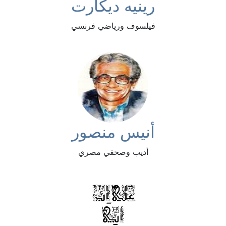
رينيه ديكارت
فيلسوف ورياضي فرنسي
أنيس منصور
أديب وصحفي مصري