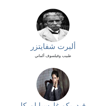
ألبرت شفايتزر
طبيب وفيلسوف ألماني
فيدريكو غارسيا لوركا